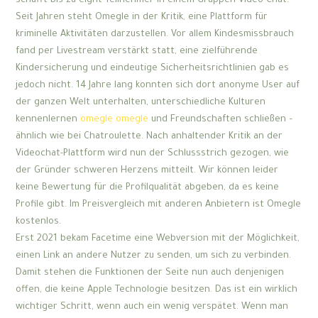
schafft bis zu eight Teilnehmer in einem Gruppen-Video-Chat.
Seit Jahren steht Omegle in der Kritik, eine Plattform für
kriminelle Aktivitäten darzustellen. Vor allem Kindesmissbrauch
fand per Livestream verstärkt statt, eine zielführende
Kindersicherung und eindeutige Sicherheitsrichtlinien gab es
jedoch nicht. 14 Jahre lang konnten sich dort anonyme User auf
der ganzen Welt unterhalten, unterschiedliche Kulturen
kennenlernen
omegle omegle
und Freundschaften schließen –
ähnlich wie bei Chatroulette. Nach anhaltender Kritik an der
Videochat-Plattform wird nun der Schlussstrich gezogen, wie
der Gründer schweren Herzens mitteilt. Wir können leider
keine Bewertung für die Profilqualität abgeben, da es keine
Profile gibt. Im Preisvergleich mit anderen Anbietern ist Omegle
kostenlos.
Erst 2021 bekam Facetime eine Webversion mit der Möglichkeit,
einen Link an andere Nutzer zu senden, um sich zu verbinden.
Damit stehen die Funktionen der Seite nun auch denjenigen
offen, die keine Apple Technologie besitzen. Das ist ein wirklich
wichtiger Schritt, wenn auch ein wenig verspätet. Wenn man