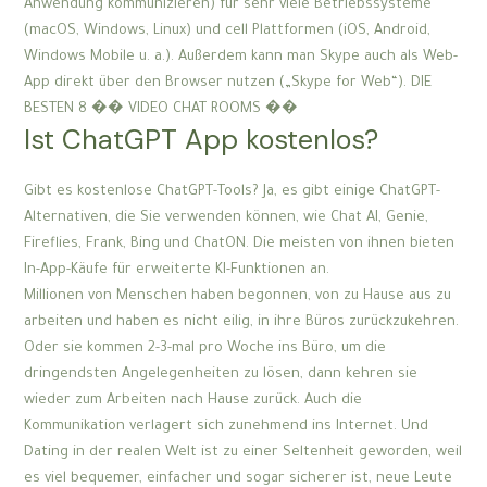
Anwendung kommunizieren) für sehr viele Betriebssysteme
(macOS, Windows, Linux) und cell Plattformen (iOS, Android,
Windows Mobile u. a.). Außerdem kann man Skype auch als Web-
App direkt über den Browser nutzen („Skype for Web“). DIE
BESTEN 8 �� VIDEO CHAT ROOMS ��
Ist ChatGPT App kostenlos?
Gibt es kostenlose ChatGPT-Tools? Ja, es gibt einige ChatGPT-
Alternativen, die Sie verwenden können, wie Chat AI, Genie,
Fireflies, Frank, Bing und ChatON. Die meisten von ihnen bieten
In-App-Käufe für erweiterte KI-Funktionen an.
Millionen von Menschen haben begonnen, von zu Hause aus zu
arbeiten und haben es nicht eilig, in ihre Büros zurückzukehren.
Oder sie kommen 2-3-mal pro Woche ins Büro, um die
dringendsten Angelegenheiten zu lösen, dann kehren sie
wieder zum Arbeiten nach Hause zurück. Auch die
Kommunikation verlagert sich zunehmend ins Internet. Und
Dating in der realen Welt ist zu einer Seltenheit geworden, weil
es viel bequemer, einfacher und sogar sicherer ist, neue Leute