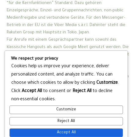
“für die Kernfunktionen” Standard. Dazu gehören
Einzelgespräche, Einzel- und Gruppennachrichten, non-public
Medienfreigabe und verbundene Geräte. Für den Messenger-
Betrieb in der EU ist die Viber Media s.à.r.l. Dahinter steht die
Rakuten Group mit Hauptsitz in Tokio, Japan.
Für Anrufe mit einem Gesprächspartner kann sowohl das
klassische Hangouts als auch Google Meet genutzt werden. Die
Nutzung des Video-Dienstes setzt ein Google-Konto voraus. Mit
We respect your privacy
dem Facebook Messenger können Nutzer sowohl Text- und
Cookies help us improve your experience, deliver
Sprachnachrichten versenden als auch Gruppen-Video-Chats
personalized content, and analyze traffic. You can
mit bis zu 50 Teilnehmern führen. In der Layout-Ansicht werden
choose which cookies to allow by clicking
Customize
.
bis zu sechs Teilnehmer parallel angezeigt. Spezialeffekte wie
Click
Accept All
to consent or
Reject All
to decline
verschiedene Hintergründe, Filter und Beleuchtungen sorgen
für mehr Spaß und Abwechslung. An der Videokonferenz sollen
non-essential cookies.
auch Nutzer teilnehmen können, die über keinen Facebook-
Customize
Account verfügen.
Reject All
Accept All
Post
←
Previous Post
Next Post
→