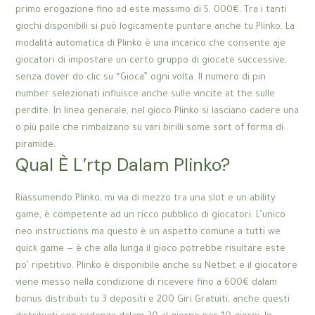
primo erogazione fino ad este massimo di 5. 000€. Tra i tanti
giochi disponibili si può logicamente puntare anche tu Plinko. La
modalità automatica di Plinko è una incarico che consente aje
giocatori di impostare un certo gruppo di giocate successive,
senza dover do clic su “Gioca” ogni volta. Il numero di pin
number selezionati influisce anche sulle vincite at the sulle
perdite. In linea generale, nel gioco Plinko si lasciano cadere una
o più palle che rimbalzano su vari birilli some sort of forma di
piramide.
Qual È L’rtp Dalam Plinko?
Riassumendo Plinko, mi via di mezzo tra una slot e un ability
game, è competente ad un ricco pubblico di giocatori. L’unico
neo instructions ma questo è un aspetto comune a tutti we
quick game — è che alla lunga il gioco potrebbe risultare este
po’ ripetitivo. Plinko è disponibile anche su Netbet e il giocatore
viene messo nella condizione di ricevere fino a 600€ dalam
bonus distribuiti tu 3 depositi e 200 Giri Gratuiti, anche questi