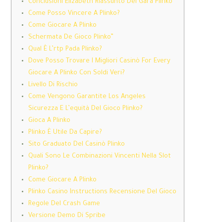
Conclusioni Elizabeth Riassunto Del Gara Plinko
Come Posso Vincere A Plinko?
Come Giocare A Plinko
Schermata De Gioco Plinko”
Qual È L’rtp Pada Plinko?
Dove Posso Trovare I Migliori Casinò For Every
Giocare A Plinko Con Soldi Veri?
Livello Di Rischio
Come Vengono Garantite Los Angeles
Sicurezza E L’equità Del Gioco Plinko?
Gioca A Plinko
Plinko È Utile Da Capire?
Sito Graduato Del Casinò Plinko
Quali Sono Le Combinazioni Vincenti Nella Slot
Plinko?
Come Giocare A Plinko
Plinko Casino Instructions Recensione Del Gioco
Regole Del Crash Game
Versione Demo Di Spribe