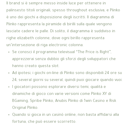
Il brand si è sempre messo inside luce per ottenere in
palinsesto titoli originali, spesso throughout esclusiva, e Plinko
è uno dei giochi a disposizione degli iscritti. Il diagramma di
Plinko rappresenta la piramide di birilli sulla quale vengono
lasciate cadere le palle. Di solito, il diagramma è suddiviso in
righe elizabeth colonne, dove ogni birillo rappresenta
un’intersezione di riga electronic colonna.
Se conosci il programma televisual “The Price is Right”,
apprezzerai senza dubbio gli sforzi degli sviluppatori che
hanno creato questa slot.
Ad ipotesi, i giochi on-line di Plinko sono disponibili 24 ore su
24, several giorni su several, quindi puoi giocare quando vuoi.
I giocatori possono esplorare diversi temi, qualità e
dinamiche di gioco con varie versioni come Plinko XY di
BGaming, Spribe Plinko, Anubis Plinko di 1win Casino e Risk
Original Plinko.
Quando si gioca in un casinò online, non basta affidarsi alla
fortuna, che può essere scorretto.