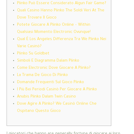
Plinko Può Essere Considerato Algun Fair Game?
Quali Casino Hanno Plinko The Soldi Veri At The
Dove Trovare Il Gioco
Potete Giocare A Plinko Online – Within
Qualsiasi Momento Electronic Ovunque!
Qual È Los Angeles Differenza Tra We Plinko Nei
Varie Casinò?
Plinko Su Goldbet
Simboli E Diagramma Dalam Plinko
Come Electronic Dove Giocare A Plinko?
La Trama De Gioco Di Plinko
Domande Frequenti Sul Gioco Plinko
I Più Bei Periodi Casinò Per Giocare A Plinko
Anubis Plinko Dalam 1win Casino
Dove Agire A Plinko? We Casinò Online Che
Ospitano Questo Gioco
I giocatori che hanno are generally fortuna di giocare ai loro