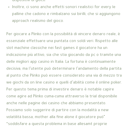
dispositivi di gioco.
Inoltre, ci sono anche effetti sonori realistici for every le
palline che cadono e rimbalzano sui birilli, che si aggiungono
approach realismo del gioco.
Per giocare a Plinko con la possibilità di vincere denaro reale, è
essenziale effettuare una puntata con soldi veri. Rispetto alle
slot machine classiche nei fast games il giocatore ha un
indicazione più attivo, sia che stia giocando da pc o tramite una
delle migliori app casino in Italia. La fortuna è continuamente
decisiva, ma l’utente può determinare l’andamento della partita
al punto che Plinko può essere considerato una via di mezzo tra
we giochi da on line casino e quelli d’abilità come il online poker.
Per questo tema prima di investire denaro è notable capire
come agire ad Plinko cuma-cuma attraverso la trial disponibile
anche nelle pagine dei casino che abbiamo presentato.
Possiamo solo suggerire di partire con la modalità a new
volatilità bassa, mother alla fine alone il giocatore può”
“soddisfare a questa problema in base allesamt proprie