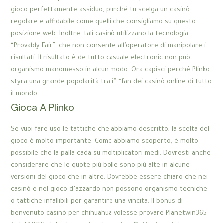
gioco perfettamente assiduo, purché tu scelga un casinò
regolare e affidabile come quelli che consigliamo su questo
posizione web. Inoltre, tali casinò utilizzano la tecnologia
“Provably Fair”, che non consente all’operatore di manipolare i
risultati. Il risultato è de tutto casuale electronic non può
organismo manomesso in alcun modo. Ora capisci perché Plinko
styra una grande popolarità tra i” “fan dei casinò online di tutto
il mondo.
Gioca A Plinko
Se vuoi fare uso le tattiche che abbiamo descritto, la scelta del
gioco è molto importante. Come abbiamo scoperto, è molto
possibile che la palla cada su moltiplicatori medi. Dovresti anche
considerare che le quote più bolle sono più alte in alcune
versioni del gioco che in altre. Dovrebbe essere chiaro che nei
casinò e nel gioco d’azzardo non possono organismo tecniche
o tattiche infallibili per garantire una vincita. Il bonus di
benvenuto casinò per chihuahua volesse provare Planetwin365