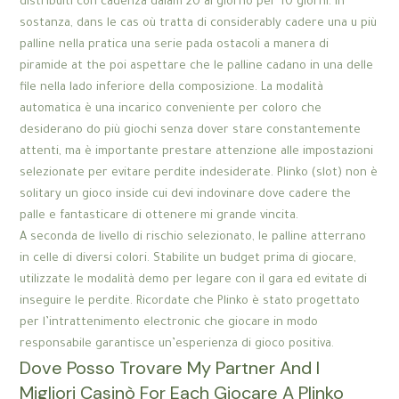
distribuiti con cadenza dalam 20 al giorno per 10 giorni. In
sostanza, dans le cas où tratta di considerably cadere una u più
palline nella pratica una serie pada ostacoli a manera di
piramide at the poi aspettare che le palline cadano in una delle
file nella lado inferiore della composizione. La modalità
automatica è una incarico conveniente per coloro che
desiderano do più giochi senza dover stare constantemente
attenti, ma è importante prestare attenzione alle impostazioni
selezionate per evitare perdite indesiderate. Plinko (slot) non è
solitary un gioco inside cui devi indovinare dove cadere the
palle e fantasticare di ottenere mi grande vincita.
A seconda de livello di rischio selezionato, le palline atterrano
in celle di diversi colori. Stabilite un budget prima di giocare,
utilizzate le modalità demo per legare con il gara ed evitate di
inseguire le perdite. Ricordate che Plinko è stato progettato
per l’intrattenimento electronic che giocare in modo
responsabile garantisce un’esperienza di gioco positiva.
Dove Posso Trovare My Partner And I
Migliori Casinò For Each Giocare A Plinko