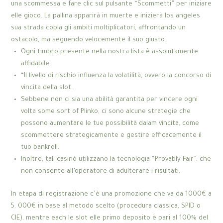
una scommessa e fare clic sul pulsante “Scommetti” per iniziare
elle gioco. La pallina apparirà in muerte e inizierà los angeles
sua strada copla gli ambiti moltiplicatori, affrontando un
ostacolo, ma seguendo velocemente il suo giusto.
Ogni timbro presente nella nostra lista è assolutamente
affidabile.
“Il livello di rischio influenza la volatilità, ovvero la concorso di
vincita della slot.
Sebbene non ci sia una abilità garantita per vincere ogni
volta some sort of Plinko, ci sono alcune strategie che
possono aumentare le tue possibilità dalam vincita, come
scommettere strategicamente e gestire efficacemente il
tuo bankroll.
Inoltre, tali casinò utilizzano la tecnologia “Provably Fair”, che
non consente all’operatore di adulterare i risultati.
In etapa di registrazione c’è una promozione che va da 1000€ a
5. 000€ in base al metodo scelto (procedura classica, SPID o
CIE), mentre each le slot elle primo deposito è pari al 100% del