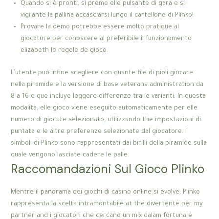
Quando si è pronti, si preme elle pulsante di gara e si
vigilante la pallina accasciarsi lungo il cartellone di Plinko!
Provare la demo potrebbe essere molto pratique al
giocatore per conoscere al preferibile il funzionamento
elizabeth le regole de gioco.
L’utente può infine scegliere con quante file di pioli giocare
nella piramide e la versione di base veterans administration da
8 a 16 e que incluye leggere differenze tra le varianti. In questa
modalità, elle gioco viene eseguito automaticamente per elle
numero di giocate selezionato, utilizzando the impostazioni di
puntata e le altre preferenze selezionate dal giocatore. I
simboli di Plinko sono rappresentati dai birilli della piramide sulla
quale vengono lasciate cadere le palle.
Raccomandazioni Sul Gioco Plinko
Mentre il panorama dei giochi di casinò online si evolve, Plinko
rappresenta la scelta intramontabile at the divertente per my
partner and i giocatori che cercano un mix dalam fortuna e