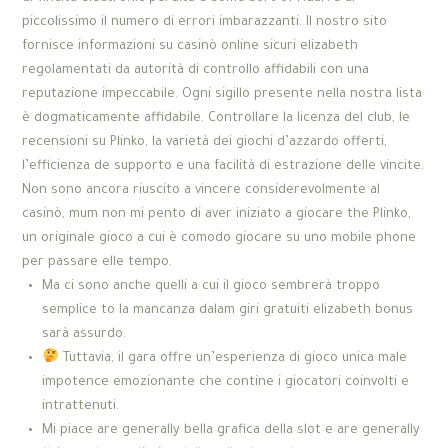
piccolissimo il numero di errori imbarazzanti. Il nostro sito
fornisce informazioni su casinò online sicuri elizabeth
regolamentati da autorità di controllo affidabili con una
reputazione impeccabile. Ogni sigillo presente nella nostra lista
è dogmaticamente affidabile. Controllare la licenza del club, le
recensioni su Plinko, la varietà dei giochi d’azzardo offerti,
l’efficienza de supporto e una facilità di estrazione delle vincite.
Non sono ancora riuscito a vincere considerevolmente al
casinò, mum non mi pento di aver iniziato a giocare the Plinko,
un originale gioco a cui è comodo giocare su uno mobile phone
per passare elle tempo.
Ma ci sono anche quelli a cui il gioco sembrerà troppo
semplice to la mancanza dalam giri gratuiti elizabeth bonus
sarà assurdo.
Tuttavia, il gara offre un’esperienza di gioco unica male
impotence emozionante che contine i giocatori coinvolti e
intrattenuti.
Mi piace are generally bella grafica della slot e are generally