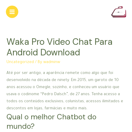
Skip
to
Main
content
Menu
Waka Pro Video Chat Para
Android Download
Uncategorized
/ By
wadminw
Até por ser antigo, a aparência remete como algo que foi
desenvolvido na década de ninety. Em 2015, um garoto de 10
anos acessou o Omegle, sozinho, e conheceu um usuário que
usava o codinome “Pedro Dalsch”, de 27 anos. Tenha acesso a
todos os conteúdos exclusivos, colunistas, acessos ilimitados e
descontos em lojas, farmácias e muito mais.
Qual o melhor Chatbot do
mundo?