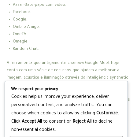
Azzar-Bate-papo com vídeo.
Facebook.
Google.
Ombro Amigo.
OmeTV.
Omegle.
Random Chat.
A ferramenta que antigamente chamava Google Meet hoje
conta com uma série de recursos que ajudam a melhorar a
imagem, acústica e iluminação através da inteligência synthetic
Gemini. Hoje é possível criar reuniões com webcams com suas
We respect your privacy
famílias e amigos sem a necessidade de instalar algum
Cookies help us improve your experience, deliver
aplicativo. Os navegadores de nossos celulares e computadores
personalized content, and analyze traffic. You can
atuais oferecem inúmeras funcionalidades que antigamente
choose which cookies to allow by clicking
Customize
.
eram restritas por programas e aplicativos. Na plataforma, é
Click
Accept All
to consent or
Reject All
to decline
possível desfrutar de infinitas salas de bate-papo sem precisar
criar uma conta, e tudo isso de graça. De acordo com os
non-essential cookies.
termos de segurança e privacidade das plataformas, os