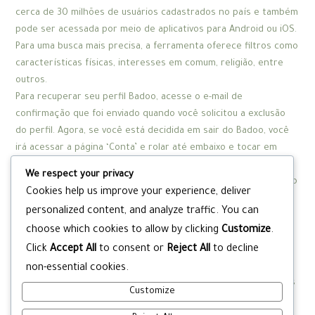
cerca de 30 milhões de usuários cadastrados no país e também
pode ser acessada por meio de aplicativos para Android ou iOS.
Para uma busca mais precisa, a ferramenta oferece filtros como
características físicas, interesses em comum, religião, entre
outros.
Para recuperar seu perfil Badoo, acesse o e-mail de
confirmação que foi enviado quando você solicitou a exclusão
do perfil. Agora, se você está decidida em sair do Badoo, você
irá acessar a página ‘Conta’ e rolar até embaixo e tocar em
‘Deletar conta’. Na página seguinte, selecione novamente em
We respect your privacy
‘Deletar sua conta’ e ‘Continuar’. Após a solicitação de exclusão
Cookies help us improve your experience, deliver
de conta, as suas informações pessoais serão apagadas após
personalized content, and analyze traffic. You can
28 dias no Badoo. No Tinder, assim que realizei a exclusão da
choose which cookies to allow by clicking
Customize
.
conta, não foi possível revertê-la. Ambos os serviços destacam
Click
Accept All
to consent or
Reject All
to decline
que você deve compartilhar apenas as informações que deseja
que sejam públicas. Afinal, após compartilhadas, não tem como
non-essential cookies.
saber como membros ou não membros dos apps irão usar suas
Customize
informações.