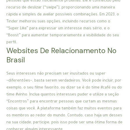
pessoas que estão fisicamente próximas. Ele é conhecido pelo
recurso de deslizar (“swipe”), proporcionando uma maneira
rápida e simples de avaliar possíveis combinações. Em 2023, o
Tinder melhorou suas opções, incluindo recursos como o
“Super Like” para expressar um interesse mais sério, e o
“Boost” para aumentar temporariamente a visibilidade do seu
perfil.
Websites De Relacionamento No
Brasil
Seus interesses não precisam ser inusitados ou super
~diferentões~, basta serem verdadeiros. Você pode incluir, por
exemplo, o seu filme favorito, ou dizer se é do time #café ou do
time #vinho. Inclua quantos interesses puder e utilize a seção
“Encontros” para encontrar pessoas que curtam as mesmas
coisas que você. A plataforma também faz muitos eventos para
os membros ao redor do mundo. Contudo, caso haja um desses
na sua cidade, participe, pois isso pode ser uma ótima forma de
conhecer alguém interessante.