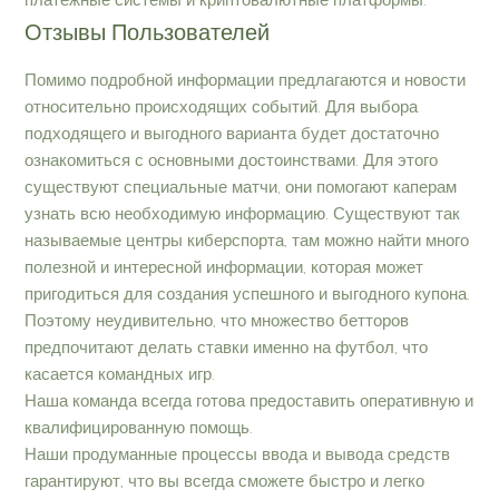
платежные системы и криптовалютные платформы.
Отзывы Пользователей
Помимо подробной информации предлагаются и новости
относительно происходящих событий. Для выбора
подходящего и выгодного варианта будет достаточно
ознакомиться с основными достоинствами. Для этого
существуют специальные матчи, они помогают каперам
узнать всю необходимую информацию. Существуют так
называемые центры киберспорта, там можно найти много
полезной и интересной информации, которая может
пригодиться для создания успешного и выгодного купона.
Поэтому неудивительно, что множество бетторов
предпочитают делать ставки именно на футбол, что
касается командных игр.
Наша команда всегда готова предоставить оперативную и
квалифицированную помощь.
Наши продуманные процессы ввода и вывода средств
гарантируют, что вы всегда сможете быстро и легко