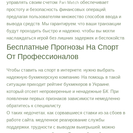
управлять своим счетом. Pari Match обеспечивает
простоту и безопасность финансовых операций,
предлагая пользователям множество способов ввода и
вывода средств. Мы гарантируем, что ваши транзакции
будут проходить быстро и надежно, чтобы вы могли
наслаждаться игрой без лишних задержек и беспокойств.
Бесплатные Прогнозы На Спорт
От Профессионалов
Чтобы ставить на спорт в интернете, нужно выбрать
надежную букмекерскую компанию. На помощь в такой
ситуации приходит рейтинг букмекеров в Украине,
который отсеет непроверенные и ненадежные БК. При
появлении первых признаков зависимости немедленно
обратитесь к специалисту.
О таких недочетах, как сорвавшиеся ставки из-за сбоев в
работе сайта, медленное реагирование службы
поддержки, трудности с выводом выигрышей, можно