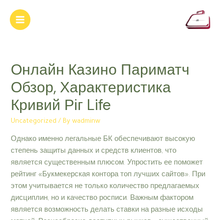
Skip
to
Main
content
Menu
Онлайн Казино Париматч
Обзор, Характеристика
Кривий Ріг Life
Uncategorized
/ By
wadminw
Однако именно легальные БК обеспечивают высокую
степень защиты данных и средств клиентов, что
является существенным плюсом. Упростить ее поможет
рейтинг «Букмекерская контора топ лучших сайтов». При
этом учитывается не только количество предлагаемых
дисциплин, но и качество росписи. Важным фактором
является возможность делать ставки на разные исходы