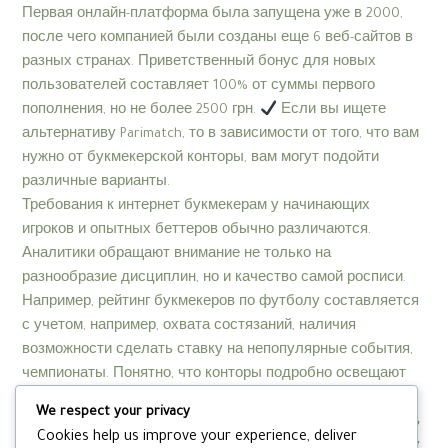
Первая онлайн-платформа была запущена уже в 2000,
после чего компанией были созданы еще 6 веб-сайтов в
разных странах. Приветственный бонус для новых
пользователей составляет 100% от суммы первого
пополнения, но не более 2500 грн.
Если вы ищете
альтернативу Parimatch, то в зависимости от того, что вам
нужно от букмекерской конторы, вам могут подойти
различные варианты.
Требования к интернет букмекерам у начинающих
игроков и опытных беттеров обычно различаются.
Аналитики обращают внимание не только на
разнообразие дисциплин, но и качество самой росписи.
Например, рейтинг букмекеров по футболу составляется
с учетом, например, охвата состязаний, наличия
возможности сделать ставку на непопулярные события,
чемпионаты. Понятно, что конторы подробно освещают
топовые
pari. match.
лиги, но, составляя рейтинг
We respect your privacy
букмекеров онлайн, также важно учитывать возможность
Cookies help us improve your experience, deliver
заключать пари на события локального уровня. По всему