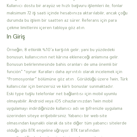
Kullanıcı dostu bir arayüz ve hızlı başvuru işlemleri ile, fonlar
maksimum 72 iş saati içinde hesabınıza aktarılabilir, ancak çoğu
durumda bu işlem bir saatten az sürer. Referans için para
çekme limitlerini içeren tabloya göz atın.
In Giriş
Örneğin, 8 etkinlik %10’a karşılık gelir; yani bu yüzdedeki
bonusun, kullanıcının net kârına ekleneceği anlamına gelir.
Bonusun belirlenmesinde bahis oranları de uma önemli bir
función” “oynar. Kuralları daha ayrıntılı olarak incelemek için
“Promosyonlar” bölümüne göz atın . Görüldüğü üzere 1win, Türk
kullanıcılar için benzersiz ve kârlı bonuslar sunmaktadır.
Eski type tuşlu telefonlar net bağlantısı için mobil uyumlu
olmayabilir. Android veya iOS cihazlarınızdan 1win mobil
uygulamayı indirdiğinizde kullanıcı adı ve şifrenizle uygulama
üzerinden siteye erişebilirsiniz. Yabancı bir web-site
olmasından kaynaklı olarak da site diğer tüm yabancı sitelerde
olduğu gibi BTK engeline uğruyor. BTK tarafından