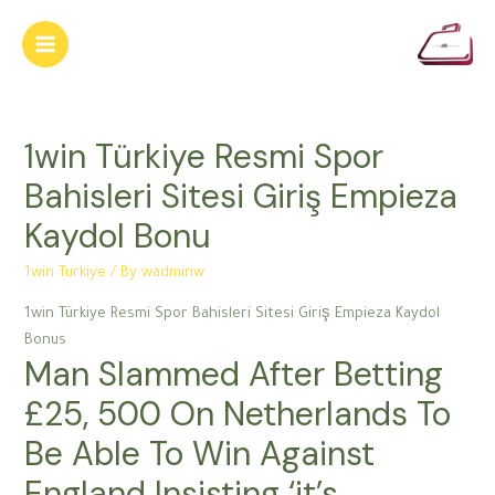
Skip
to
Main
content
Menu
1win Türkiye Resmi Spor
Bahisleri Sitesi Giriş Empieza
Kaydol Bonu
1win Turkiye
/ By
wadminw
1win Türkiye Resmi Spor Bahisleri Sitesi Giriş Empieza Kaydol
Bonus
Man Slammed After Betting
£25, 500 On Netherlands To
Be Able To Win Against
England Insisting ‘it’s