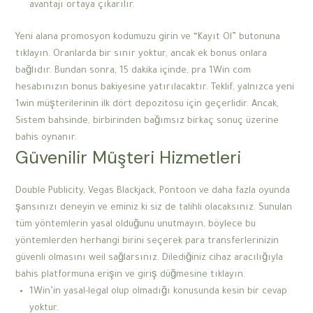
avantajı ortaya çıkarılır.
Yeni alana promosyon kodumuzu girin ve “Kayıt Ol” butonuna
tıklayın. Oranlarda bir sınır yoktur, ancak ek bonus onlara
bağlıdır. Bundan sonra, 15 dakika içinde, pra 1Win com
hesabınızın bonus bakiyesine yatırılacaktır. Teklif, yalnızca yeni
1win müşterilerinin ilk dört depozitosu için geçerlidir. Ancak,
Sistem bahsinde, birbirinden bağımsız birkaç sonuç üzerine
bahis oynanır.
Güvenilir Müşteri Hizmetleri
Double Publicity, Vegas Blackjack, Pontoon ve daha fazla oyunda
şansınızı deneyin ve eminiz ki siz de talihli olacaksınız. Sunulan
tüm yöntemlerin yasal olduğunu unutmayın, böylece bu
yöntemlerden herhangi birini seçerek para transferlerinizin
güvenli olmasını weil sağlarsınız. Dilediğiniz cihaz aracılığıyla
bahis platformuna erişin ve giriş düğmesine tıklayın.
1Win’in yasal-legal olup olmadığı konusunda kesin bir cevap
yoktur.