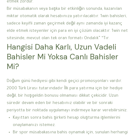
etmek zordur.
Bir müsabakanın veya başka bir etkinliğin sonunda, kazanılan
miktar otomatik olarak hesabınıza yatırılacaktır. 1win bahisleri,
sadece keyifli zaman geçirmek değil aynı zamanda iyi kazanç
elde etmek isteyenler için para en iyi çözüm olacaktır. 1win net
sitesinde, mevcut olan tek oran formatı Ondalık” “Tır.
Hangisi Daha Karlı, Uzun Vadeli
Bahisler Mi Yoksa Canlı Bahisler
Mi?
Doğum günü hediyesi gibi kendi geçici promosyonları vardır.
2000 Türk Lirası tutarındadır İlk para yatırma için bir hediye
değil, bir hoşgeldin bonusu olmaması dikkat çekicidir. Uzun
süredir devam eden bir hesabınız olabilir ve bir sonraki
periyotta bir noktada uygulamayı indirmeye karar verebilirsiniz.
Kayıttan sonra bahis şirketi hesap oluşturma işlemlerini
onaylamanızı istemez.
Bir spor müsabakasına bahis oynamak için, sunulan herhangi