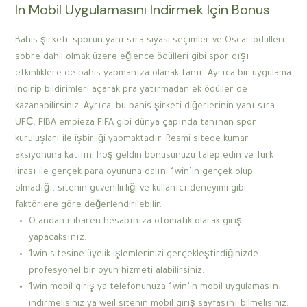
In Mobil Uygulamasını Indirmek Için Bonus
Bahis şirketi, sporun yanı sıra siyasi seçimler ve Oscar ödülleri
sobre dahil olmak üzere eğlence ödülleri gibi spor dışı
etkinliklere de bahis yapmanıza olanak tanır. Ayrıca bir uygulama
indirip bildirimleri açarak pra yatırmadan ek ödüller de
kazanabilirsiniz. Ayrıca, bu bahis şirketi diğerlerinin yanı sıra
UFС, FIBA empieza FIFA gibi dünya çapında tanınan spor
kuruluşları ile işbirliği yapmaktadır. Resmi sitede kumar
aksiyonuna katılın, hoş geldin bonusunuzu talep edin ve Türk
lirası ile gerçek para oyununa dalın. 1win’in gerçek olup
olmadığı, sitenin güvenilirliği ve kullanıcı deneyimi gibi
faktörlere göre değerlendirilebilir.
O andan itibaren hesabınıza otomatik olarak giriş
yapacaksınız.
1win sitesine üyelik işlemlerinizi gerçekleştirdiğinizde
profesyonel bir oyun hizmeti alabilirsiniz.
1win mobil giriş ya telefonunuza 1win’in mobil uygulamasını
indirmelisiniz ya weil sitenin mobil giriş sayfasını bilmelisiniz.