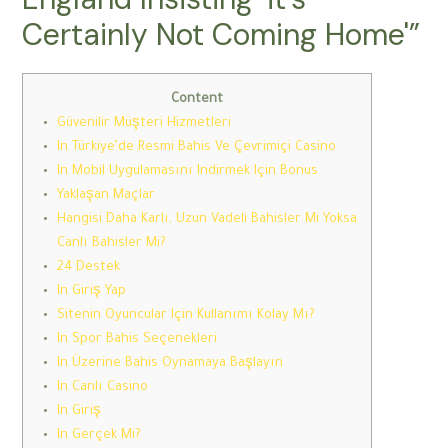
Certainly Not Coming Home'”
Content
Güvenilir Müşteri Hizmetleri
In Türkiye’de Resmi Bahis Ve Çevrimiçi Casino
In Mobil Uygulamasını Indirmek Için Bonus
Yaklaşan Maçlar
Hangisi Daha Karlı, Uzun Vadeli Bahisler Mi Yoksa
Canlı Bahisler Mi?
24 Destek
In Giriş Yap
Sitenin Oyuncular Için Kullanımı Kolay Mı?
In Spor Bahis Seçenekleri
In Üzerine Bahis Oynamaya Başlayın
In Canlı Casino
In Giriş
In Gerçek Mi?