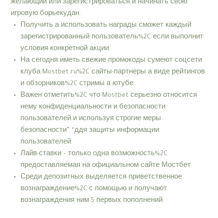
желающий или зарегистрироваться и начинать свою
игровую борьекудан.
Получить а использовать награды сможет каждый
зарегистрированный пользователь%2C если выполнит
условия конкретной акции.
На сегодня иметь свежие промокоды сумеют соцсети
клуба Mostbet ru%2C сайты-партнеры а виде рейтингов
и обзорников%2C стримы а ютубе.
Важен отметить%2C что Mostbet серьезно относится
нему конфиденциальности и безопасности
пользователей и используя строгие меры
безопасности” “ддя защиты информации
пользователей.
Лайв-ставки – только одна возможность%2C
предоставляемая на официальном сайте Мостбет.
Среди депозитных выделяется приветственное
вознаграждение%2C с помощью и получают
вознаграждения ним 5 первых пополнений.