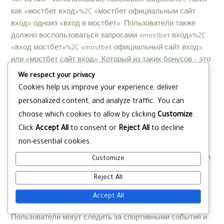
Тот из них – использование поисковых запроса%2C таких
как «мостбет вход»%2C «мостбет официальным сайт
вход» одноиз «вход в мостбет». Пользователи также
должно воспользоваться запросами «mostbet вход»%2C
«вход мостбет»%2C «mostbet официальный сайт вход»
или «мостбет сайт вход». Который из таких бонусов – это
добро пожаловать бонус%2C он доступен новым игрокам.
We respect your privacy
Чтобы получить который бонус%2C нужно
Cookies help us improve your experience, deliver
зарегистрироваться на сайте Мостбет и внести другой
personalized content, and analyze traffic. You can
депозит.
choose which cookies to allow by clicking
Customize
.
Какие Бонусы даешь Мостбет
Click
Accept All
to consent or
Reject All
to decline
non-essential cookies.
Для скачивания приложения%2C пользователи быть
перейти на официальным сайт Мостбет а найти ссылку и
Customize
скачивание приложения. Время скачивания%2C следуйте
Reject All
инструкциям по установке а своем устройстве. Одной из
главных функций приложения является возможностью
Accept All
совершать ставки же режиме реального время.
Пользователи могут следить за спортивными события и