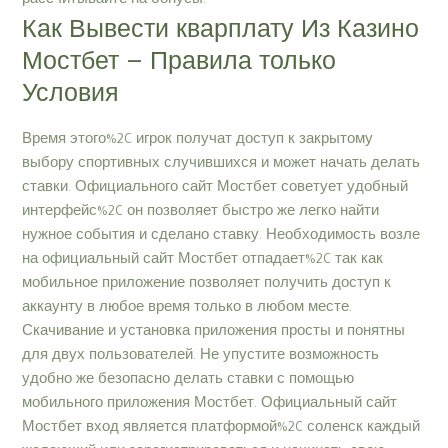
рассчитывайте на бонусы.
Как Вывести кварплату Из Казино
Мостбет – Правила только
Условия
Время этого%2C игрок получат доступ к закрытому
выбору спортивных случившихся и может начать делать
ставки. Официального сайт Мостбет советует удобный
интерфейс%2C он позволяет быстро же легко найти
нужное события и сделано ставку. Необходимость возле
на официальный сайт Мостбет отпадает%2C так как
мобильное приложение позволяет получить доступ к
аккаунту в любое время только в любом месте.
Скачивание и установка приложения просты и понятны
для двух пользователей. Не упустите возможность
удобно же безопасно делать ставки с помощью
мобильного приложения Мостбет. Официальный сайт
Мостбет вход является платформой%2C соленск каждый