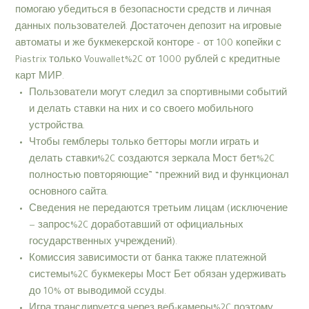
помогаю убедиться в безопасности средств и личная
данных пользователей. Достаточен депозит на игровые
автоматы и же букмекерской конторе – от 100 копейки с
Piastrix только Vouwallet%2C от 1000 рублей с кредитные
карт МИР.
Пользователи могут следил за спортивными событий
и делать ставки на них и со своего мобильного
устройства.
Чтобы гемблеры только бетторы могли играть и
делать ставки%2C создаются зеркала Мост бет%2C
полностью повторяющие” “прежний вид и функционал
основного сайта.
Сведения не передаются третьим лицам (исключение
— запрос%2C доработавший от официальных
государственных учреждений).
Комиссия зависимости от банка также платежной
системы%2C букмекеры Мост Бет обязан удерживать
до 10% от выводимой ссуды.
Игра транслируется через веб-камеры%2C поэтому