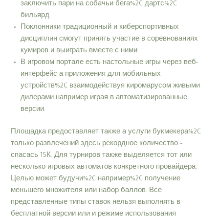
заключить пари на собачьи бега%2C дартс%2C
бильярд.
Поклонники традиционный и киберспортивных
дисциплин смогут принять участие в соревнованиях
кумиров и выиграть вместе с ними.
В игровом портале есть настольные игры через веб-
интерфейс а приложения для мобильных
устройств%2C взаимодействуя киромарусом живыми
дилерами например играя в автоматизированные
версии.
Площадка предоставляет также а услуги букмекера%2C
только развлечений здесь рекордное количество –
спасась 15К. Для турниров также выделяется тот или
несколько игровых автоматов конкретного провайдера.
Целью может будучи%2C например%2C получение
меньшего множителя или набор баллов. Все
представленные типы ставок нельзя выполнять в
бесплатной версии или и режиме использования