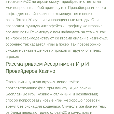
это значит%2C не игроки смогут приобрести ответы на
мои вопросы в любой время суток. Провайдеры игрового
софта для онлайн казино рекомендуется в своих
разработок%2C лучшие инновационные методы. Они
позволяют лучшую интерфейс%2C графику же игровые
возможности. Рекомендую вам наблюдать за тем%2C как
те игроки взаимодействуют со играми онлайн в казино%2C
особенно так касается игры а покер. Так пребезбожно
сможете узнать еще новых трюков от других опытных
игроков.
Рассматриваем Ассортимент Игр И
Провайдеров Казино
Этого найти нужную игру%2C используйте
соответствующие фильтры или функцию поиски.
Бесплатные игры казино — отличный (и безопасный)
способ попробовать новые игры же хорошо провести
время без риска для кошелька. Символы же фон на тему
рыбалки передают идею слота%2C а саундтрек и