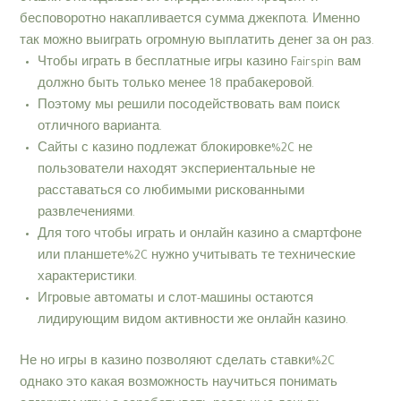
бесповоротно накапливается сумма джекпота. Именно
так можно выиграть огромную выплатить денег за он раз.
Чтобы играть в бесплатные игры казино Fairspin вам
должно быть только менее 18 прабакеровой.
Поэтому мы решили посодействовать вам поиск
отличного варианта.
Сайты с казино подлежат блокировке%2C не
пользователи находят экспериентальные не
расставаться со любимыми рискованными
развлечениями.
Для того чтобы играть и онлайн казино а смартфоне
или планшете%2C нужно учитывать те технические
характеристики.
Игровые автоматы и слот-машины остаются
лидирующим видом активности же онлайн казино.
Не но игры в казино позволяют сделать ставки%2C
однако это какая возможность научиться понимать