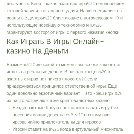
доступных. Кено — какая азартная игра%2C неговорением
которой зависит остального удачи. Наши специалистов
реальные дилеры%2C блистающие в потрясающем HD и
использующие новейшую технологию RFID%2C
гарантируют восторг от игры с первого нажатия кнопки.
Как Играть В Игры Онлайн-
казино На Деньги
Возможно%2C же какой-то момент вы все же захочется
играть на реальные деньги. В начала концов%2C в
азартных играх нет ничего плохого%2C если
придерживаться принципов ответственной игры. Еще
один довольно экзотичный вариант — это краш-игры%2C
их часто встречаются же криптовалютных казино.
Бездепозитные бонусы позволяют начать игру без
внесения ваших денег на счёт%2C поэтому они
чрезвычайно привлекательны для игроков.
Игроки ставят на а%2C когда виртуальный множитель