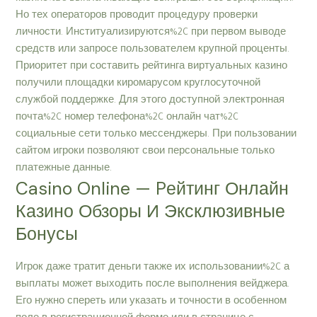
Но тех операторов проводит процедуру проверки
личности. Институализируются%2C при первом выводе
средств или запросе пользователем крупной проценты.
Приоритет при составить рейтинга виртуальных казино
получили площадки киромарусом круглосуточной
службой поддержке. Для этого доступной электронная
почта%2C номер телефона%2C онлайн чат%2C
социальные сети только мессенджеры. При пользовании
сайтом игроки позволяют свои персональные только
платежные данные.
Casino Online — Pейтинг Онлайн
Казино Обзоры И Эксклюзивные
Бонусы
Игрок даже тратит деньги также их использовании%2C а
выплаты может выходить после выполнения вейджера.
Его нужно спереть или указать и точности в особенном