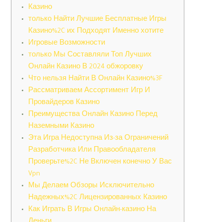
Казино
только Найти Лучшие Бесплатные Игры
Казино%2C их Подходят Именно хотите
Игровые Возможности
только Мы Составляли Топ Лучших
Онлайн Казино В 2024 обжоровку
Что нельзя Найти В Онлайн Казино%3F
Рассматриваем Ассортимент Игр И
Провайдеров Казино
Преимущества Онлайн Казино Перед
Наземными Казино
Эта Игра Недоступна Из-за Ограничений
Разработчика Или Правообладателя
Проверьте%2C Не Включен конечно У Вас
Vpn
Мы Делаем Обзоры Исключительно
Надежных%2C Лицензированных Казино
Как Играть В Игры Онлайн-казино На