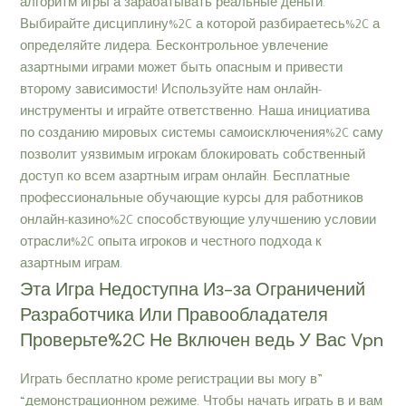
алгоритм игры а зарабатывать реальные деньги.
Выбирайте дисциплину%2C а которой разбираетесь%2C а
определяйте лидера. Бесконтрольное увлечение
азартными играми может быть опасным и привести
второму зависимости! Используйте нам онлайн-
инструменты и играйте ответственно. Наша инициатива
по созданию мировых системы самоисключения%2C саму
позволит уязвимым игрокам блокировать собственный
доступ ко всем азартным играм онлайн. Бесплатные
профессиональные обучающие курсы для работников
онлайн-казино%2C способствующие улучшению условии
отрасли%2C опыта игроков и честного подхода к
азартным играм.
Эта Игра Недоступна Из-за Ограничений
Разработчика Или Правообладателя
Проверьте%2C Не Включен ведь У Вас Vpn
Играть бесплатно кроме регистрации вы могу в”
“демонстрационном режиме. Чтобы начать играть в и вам