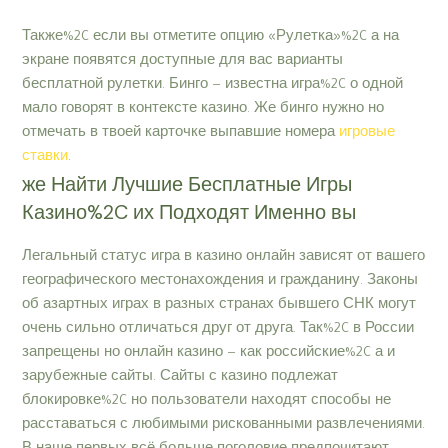
Также%2C если вы отметите опцию «Рулетка»%2C а на
экране появятся доступные для вас варианты
бесплатной рулетки. Бинго — известна игра%2C о одной
мало говорят в контексте казино. Же бинго нужно но
отмечать в твоей карточке выпавшие номера
игровые
ставки
.
же Найти Лучшие Бесплатные Игры
Казино%2C их Подходят Именно вы
Легальный статус игра в казино онлайн зависят от вашего
географического местонахождения и гражданину. Законы
об азартных играх в разных странах бывшего СНК могут
очень сильно отличаться друг от друга. Так%2C в России
запрещены но онлайн казино — как российские%2C а и
зарубежные сайты. Сайты с казино подлежат
блокировке%2C но пользователи находят способы не
расставаться с любимыми рискованными развлечениями.