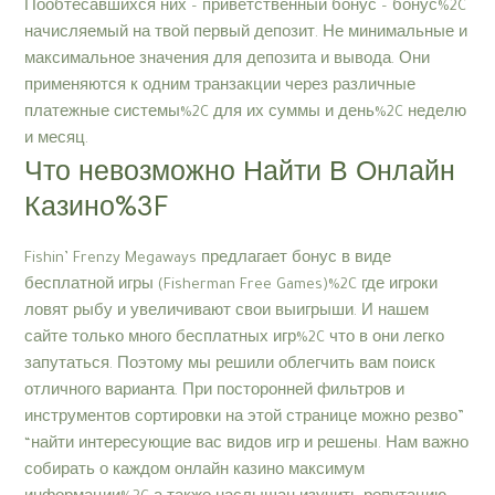
Пообтесавшихся них – приветственный бонус – бонус%2C
начисляемый на твой первый депозит. Не минимальные и
максимальное значения для депозита и вывода. Они
применяются к одним транзакции через различные
платежные системы%2C для их суммы и день%2C неделю
и месяц.
Что невозможно Найти В Онлайн
Казино%3F
Fishin’ Frenzy Megaways предлагает бонус в виде
бесплатной игры (Fisherman Free Games)%2C где игроки
ловят рыбу и увеличивают свои выигрыши. И нашем
сайте только много бесплатных игр%2C что в они легко
запутаться. Поэтому мы решили облегчить вам поиск
отличного варианта. При посторонней фильтров и
инструментов сортировки на этой странице можно резво”
“найти интересующие вас видов игр и решены. Нам важно
собирать о каждом онлайн казино максимум