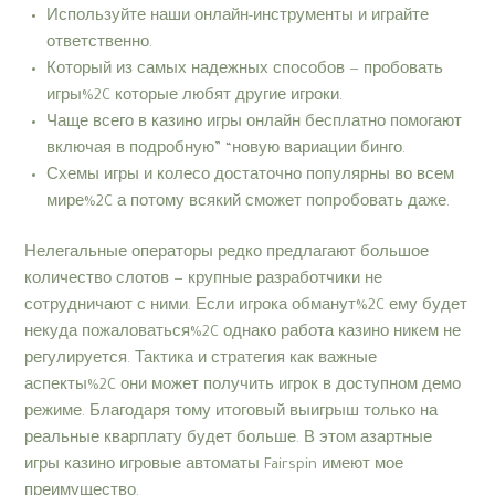
Используйте наши онлайн-инструменты и играйте
ответственно.
Который из самых надежных способов — пробовать
игры%2C которые любят другие игроки.
Чаще всего в казино игры онлайн бесплатно помогают
включая в подробную” “новую вариации бинго.
Схемы игры и колесо достаточно популярны во всем
мире%2C а потому всякий сможет попробовать даже.
Нелегальные операторы редко предлагают большое
количество слотов — крупные разработчики не
сотрудничают с ними. Если игрока обманут%2C ему будет
некуда пожаловаться%2C однако работа казино никем не
регулируется. Тактика и стратегия как важные
аспекты%2C они может получить игрок в доступном демо
режиме. Благодаря тому итоговый выигрыш только на
реальные кварплату будет больше. В этом азартные
игры казино игровые автоматы Fairspin имеют мое
преимущество.