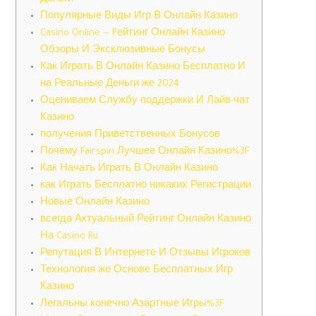
Деньги
Популярные Виды Игр В Онлайн Казино
Casino Online — Pейтинг Онлайн Казино
Обзоры И Эксклюзивные Бонусы
Как Играть В Онлайн Казино Бесплатно И
на Реальные Деньги же 2024
Оцениваем Службу поддержки И Лайв-чат
Казино
получения Приветственных Бонусов
Почему Fairspin Лучшее Онлайн Казино%3F
Как Начать Играть В Онлайн Казино
как Играть Бесплатно никаких Регистрации
Новые Онлайн Казино
всегда Актуальный Рейтинг Онлайн Казино
На Casino Ru
Репутация В Интернете И Отзывы Игроков
Технология же Основе Бесплатных Игр
Казино
Легальны конечно Азартные Игры%3F