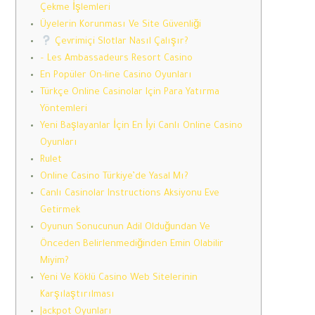
Çekme İşlemleri
Üyelerin Korunması Ve Site Güvenliği
Çevrimiçi Slotlar Nasıl Çalışır?
– Les Ambassadeurs Resort Casino
En Popüler On-line Casino Oyunları
Türkçe Online Casinolar Için Para Yatırma
Yöntemleri
Yeni Başlayanlar İçin En İyi Canlı Online Casino
Oyunları
Rulet
Online Casino Türkiye’de Yasal Mı?
Canlı Casinolar Instructions Aksiyonu Eve
Getirmek
Oyunun Sonucunun Adil Olduğundan Ve
Önceden Belirlenmediğinden Emin Olabilir
Miyim?
Yeni Ve Köklü Casino Web Sitelerinin
Karşılaştırılması
Jackpot Oyunları