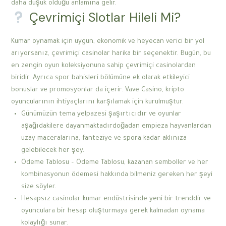
daha düşük olduğu anlamına gelir.
Çevrimiçi Slotlar Hileli Mi?
Kumar oynamak için uygun, ekonomik ve heyecan verici bir yol
arıyorsanız, çevrimiçi casinolar harika bir seçenektir. Bugün, bu
en zengin oyun koleksiyonuna sahip çevrimiçi casinolardan
biridir. Ayrıca spor bahisleri bölümüne ek olarak etkileyici
bonuslar ve promosyonlar da içerir. Vave Casino, kripto
oyuncularının ihtiyaçlarını karşılamak için kurulmuştur.
Günümüzün tema yelpazesi şaşırtıcıdır ve oyunlar
aşağıdakilere dayanmaktadırdoğadan empieza hayvanlardan
uzay maceralarına, fanteziye ve spora kadar aklınıza
gelebilecek her şey.
Ödeme Tablosu – Ödeme Tablosu, kazanan semboller ve her
kombinasyonun ödemesi hakkında bilmeniz gereken her şeyi
size söyler.
Hesapsız casinolar kumar endüstrisinde yeni bir trenddir ve
oyunculara bir hesap oluşturmaya gerek kalmadan oynama
kolaylığı sunar.