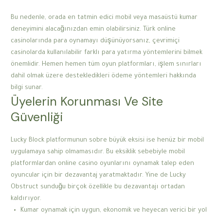
Bu nedenle, orada en tatmin edici mobil veya masaüstü kumar
deneyimini alacağınızdan emin olabilirsiniz. Türk online
casinolarında para oynamayı düşünüyorsanız, çevrimiçi
casinolarda kullanılabilir farklı para yatırma yöntemlerini bilmek
önemlidir. Hemen hemen tüm oyun platformları, işlem sınırları
dahil olmak üzere destekledikleri ödeme yöntemleri hakkında
bilgi sunar.
Üyelerin Korunması Ve Site
Güvenliği
Lucky Block platformunun sobre büyük eksisi ise henüz bir mobil
uygulamaya sahip olmamasıdır. Bu eksiklik sebebiyle mobil
platformlardan online casino oyunlarını oynamak talep eden
oyuncular için bir dezavantaj yaratmaktadır. Yine de Lucky
Obstruct sunduğu birçok özellikle bu dezavantajı ortadan
kaldırıyor.
Kumar oynamak için uygun, ekonomik ve heyecan verici bir yol