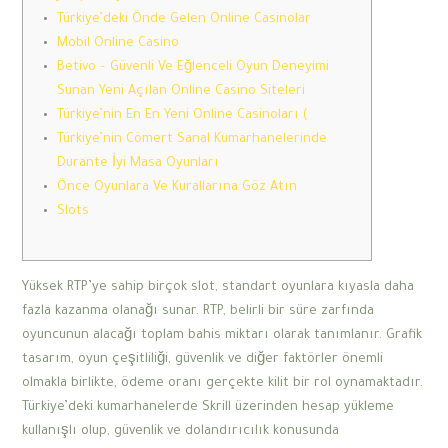
Türkiye’deki Önde Gelen Online Casinolar
Mobil Online Casino
Betivo – Güvenli Ve Eğlenceli Oyun Deneyimi
Sunan Yeni Açılan Online Casino Siteleri
Türkiye’nin En En Yeni Online Casinoları (
Türkiye’nin Cömert Sanal Kumarhanelerinde
Durante İyi Masa Oyunları
Önce Oyunlara Ve Kurallarına Göz Atın
Slots
Yüksek RTP’ye sahip birçok slot, standart oyunlara kıyasla daha
fazla kazanma olanağı sunar. RTP, belirli bir süre zarfında
oyuncunun alacağı toplam bahis miktarı olarak tanımlanır. Grafik
tasarım, oyun çeşitliliği, güvenlik ve diğer faktörler önemli
olmakla birlikte, ödeme oranı gerçekte kilit bir rol oynamaktadır.
Türkiye’deki kumarhanelerde Skrill üzerinden hesap yükleme
kullanışlı olup, güvenlik ve dolandırıcılık konusunda