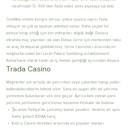
tarafından 15. 900’den fazla video slotu piyasaya sürüldü.
Özellikle otelde kongre versus. yoksa oyuncu sayısı fazla
olmuyor ve çok iyi layanan alabiliyorsunuz. Daha seçkin bir
kitleye hitap ettiği için bet miktarları düşük değil. Devasa
ekranda maç yayınları da olan Elexus Girne için merkezden taksi
ve araç kiralayarak gidebilirsiniz. Girne Casinoları arasında en
meşhurlarından biri Lords Palace Gambling establishment.
Kumarhane olarak tavan ve iç mekan genişliği açısından devasa.
Trada Casino
Müşteriler em virtude de yatırırken veya çekerken hangi yolları
kullanabileceklerini bilmek ister. Sana en uygun afin de yatırma
yöntemini bulunduran site öne geçer. Ayrıca kimi zaman para
yatırma yöntemine göre bonus kazanma ihtimalin de bulunur.
Şu anda Türkiye’de çevrimiçi kumar yasaktır, devlete ait spor
bahis şirketi IDDAA hariç.
Kıbrıs Casino Hotelleri arasında en popüler olanları