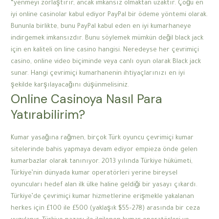
“yenmeyi zorlaştırır, ancak imkansız olmaktan uzaktır. Çoğu en
iyi online casinolar kabul ediyor PayPal bir ödeme yöntemi olarak.
Bununla birlikte, bunu PayPal kabul eden en iyi kumarhaneye
indirgemek imkansızdır. Bunu söylemek mümkün değil black jack
için en kaliteli on line casino hangisi. Neredeyse her çevrimiçi
casino, online video biçiminde veya canlı oyun olarak Black jack
sunar. Hangi çevrimiçi kumarhanenin ihtiyaçlarınızı en iyi
şekilde karşılayacağını düşünmelisiniz.
Online Casinoya Nasıl Para
Yatırabilirim?
Kumar yasağına rağmen, birçok Türk oyuncu çevrimiçi kumar
sitelerinde bahis yapmaya devam ediyor empieza önde gelen
kumarbazlar olarak tanınıyor. 2013 yılında Türkiye hükümeti,
Türkiye’nin dünyada kumar operatörleri yerine bireysel
oyuncuları hedef alan ilk ülke haline geldiği bir yasayı çıkardı.
Türkiye’de çevrimiçi kumar hizmetlerine erişmekle yakalanan
herkes için £100 ile £500 (yaklaşık $55–278) arasında bir ceza