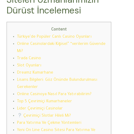
Dürüst İncelemesi
Content
Türkiye’de Popüler Canlı Casino Oyunları
Online Casinolardaki Kişisel” “verilerim Güvende
Mi?
Trada Casino
Slot Oyunları
Dreamz Kumarhane
Lisans Bilgileri: Göz Önünde Bulundurulması
Gerekenler
Online Casinoya Nasıl Para Yatırabilirim?
Top 5 Çevrimiçi Kumarhaneler
Lider Çevrimiçi Casinolar
Çevrimiçi Slotlar Hileli Mi?
Para Yatırma Ve Çekme Yöntemleri
Yeni On Line Casino Sitesi Para Yatırma Ve