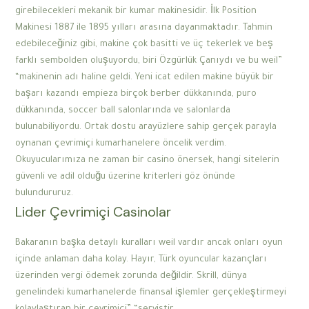
girebilecekleri mekanik bir kumar makinesidir. İlk Position
Makinesi 1887 ile 1895 yılları arasına dayanmaktadır. Tahmin
edebileceğiniz gibi, makine çok basitti ve üç tekerlek ve beş
farklı sembolden oluşuyordu, biri Özgürlük Çanıydı ve bu weil”
“makinenin adı haline geldi. Yeni icat edilen makine büyük bir
başarı kazandı empieza birçok berber dükkanında, puro
dükkanında, soccer ball salonlarında ve salonlarda
bulunabiliyordu. Ortak dostu arayüzlere sahip gerçek parayla
oynanan çevrimiçi kumarhanelere öncelik verdim.
Okuyucularımıza ne zaman bir casino önersek, hangi sitelerin
güvenli ve adil olduğu üzerine kriterleri göz önünde
bulundururuz.
Lider Çevrimiçi Casinolar
Bakaranın başka detaylı kuralları weil vardır ancak onları oyun
içinde anlaman daha kolay. Hayır, Türk oyuncular kazançları
üzerinden vergi ödemek zorunda değildir. Skrill, dünya
genelindeki kumarhanelerde finansal işlemler gerçekleştirmeyi