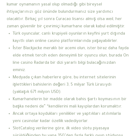
kumar oynamanın yasal olup olmadığı gibi bireysel
ihtiyaçlarınızı göz önünde bulundurmanız size yardımcı
olacaktır. Birkaç yıl sonra Curacao lisansı almış olsa weil, her
zaman güvenilir bir çevrimiçi kumarhane olarak kabul edilmiştir.
Türk oyuncular, canlı krupiyeli oyunların keyfini yurt dışında
kayıtlı olan online casino platformlarında yaşayabilirler.
İster Blackjacke meraklı bir acemi olun, ister biraz daha fayda
elde etmek tercih eden deneyimli bir oyuncu olun, burada On
line casino Radarda bir dizi yararlı bilgi bulacağınızdan
eminiz.
Medyada çıkan haberlere göre, bu internet sitelerinin
işlettikleri bahislerin değeri 3, 5 milyar Türk Lirasıydı
(yaklaşık 671 milyon USD).
Kumarhanelerin bir madde olarak bahis şartı koymasının bir
başka nedeni de” “kendilerini mali kayıplardan korumaktır.
Ancak ortaya koydukları yenilikler ve yaptıkları atılımlarla
yeni casinolar kadar özellik vadediyorlar.
SlotCatalog verilerine göre, ilk video slotu piyasaya
sürüldüğünden bu yana 350’den fazla farklı oyun stüdyosu