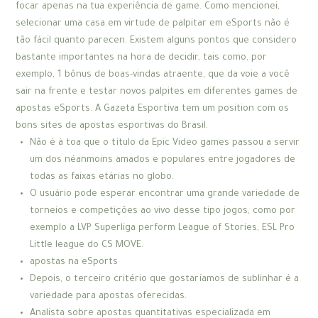
focar apenas na tua experiência de game. Como mencionei,
selecionar uma casa em virtude de palpitar em eSports não é
tão fácil quanto parecen. Existem alguns pontos que considero
bastante importantes na hora de decidir, tais como, por
exemplo, 1 bônus de boas-vindas atraente, que da voie a você
sair na frente e testar novos palpites em diferentes games de
apostas eSports. A Gazeta Esportiva tem um position com os
bons sites de apostas esportivas do Brasil.
Não é à toa que o título da Epic Video games passou a servir
um dos néanmoins amados e populares entre jogadores de
todas as faixas etárias no globo.
O usuário pode esperar encontrar uma grande variedade de
torneios e competições ao vivo desse tipo jogos, como por
exemplo a LVP Superliga perform League of Stories, ESL Pro
Little league do CS MOVE.
apostas na eSports
Depois, o terceiro critério que gostaríamos de sublinhar é a
variedade para apostas oferecidas.
Analista sobre apostas quantitativas especializada em