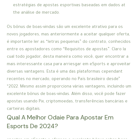
estratégias de apostas esportivas baseadas em dados at
the análise de mercado.
Os bônus de boas-vindas são um excelente atrativo para os
novos jogadores, mas anteriormente a aceitar qualquer oferta,
é importante ler as “letras pequenas” do contrato, conhecidos
entre os apostadores como “Requisitos de apostas”. Claro la
cual todo jogador, desta maneira como você, quer encontrar a
mais interessante casa para arriesgar em eSports e aproveitar
diversas vantagens. Esta é uma das plataformas cependant
recentes no mercado, operando no País brasileiro desde”
“2022. Mesmo assim proporciona várias vantagens, incluindo um
excelente bônus de boas-vindas. Além disso, você pode fazer
apostas usando Pix, criptomoedas, transferências bancárias e
carteiras digitais.
Qual A Melhor Odaie Para Apostar Em
Esports De 2024?