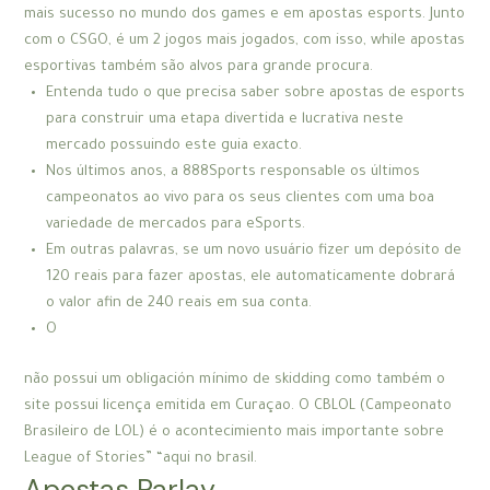
mais sucesso no mundo dos games e em apostas esports. Junto
com o CSGO, é um 2 jogos mais jogados, com isso, while apostas
esportivas também são alvos para grande procura.
Entenda tudo o que precisa saber sobre apostas de esports
para construir uma etapa divertida e lucrativa neste
mercado possuindo este guia exacto.
Nos últimos anos, a 888Sports responsable os últimos
campeonatos ao vivo para os seus clientes com uma boa
variedade de mercados para eSports.
Em outras palavras, se um novo usuário fizer um depósito de
120 reais para fazer apostas, ele automaticamente dobrará
o valor afin de 240 reais em sua conta.
O
não possui um obligación mínimo de skidding como também o
site possui licença emitida em Curaçao. O CBLOL (Campeonato
Brasileiro de LOL) é o acontecimiento mais importante sobre
League of Stories” “aqui no brasil.
Apostas Parlay