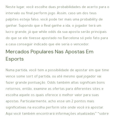
Neste lugar, você escolhe duas probabilidades de acerto para o
intervalo ou final perform jogo. Assim, caso um dos teus
palpites esteja falso, você pode ter mais uma probability de
ganhar. Supondo que o Real ganhe a ida, o jogador terá um
lucro grande, já que while odds da sua aposta serão principais
do que se ele tivesse apostado no Barcelona só pelo fato para
a casa conseguir indicado que ele seria o vencedor.
Mercados Populares Nas Apostas Em
Esports
Numa partida, você tem a possibilidade de apostar em que time
vence some sort of partida, ou até mesmo qual jogador vai
fazer grande pontuação. Odds também altas significam bons
retornos, então, examine as ofertas para diferentes sites e
escolha aquele os quais oferece o melhor valor para suas
apostas. Particularmente, acho esse um 2 pontos mais
significativas na escolha perform site onde você irá apostar.
Aqui você também encontrará informações atualizadas” “sobre