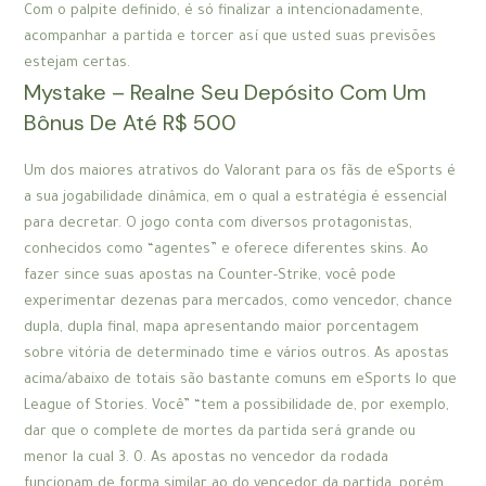
Com o palpite definido, é só finalizar a intencionadamente,
acompanhar a partida e torcer así que usted suas previsões
estejam certas.
Mystake – Realne Seu Depósito Com Um
Bônus De Até R$ 500
Um dos maiores atrativos do Valorant para os fãs de eSports é
a sua jogabilidade dinâmica, em o qual a estratégia é essencial
para decretar. O jogo conta com diversos protagonistas,
conhecidos como “agentes” e oferece diferentes skins. Ao
fazer since suas apostas na Counter-Strike, você pode
experimentar dezenas para mercados, como vencedor, chance
dupla, dupla final, mapa apresentando maior porcentagem
sobre vitória de determinado time e vários outros. As apostas
acima/abaixo de totais são bastante comuns em eSports lo que
League of Stories. Você” “tem a possibilidade de, por exemplo,
dar que o complete de mortes da partida será grande ou
menor la cual 3. 0. As apostas no vencedor da rodada
funcionam de forma similar ao do vencedor da partida, porém