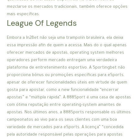
mezclarse os mercados tradicionais, também oferece opções
mais específicas.
League Of Legends
Embora a In2Bet não seja uma trampolín brasileira, ela deixa
essa impressão afin de quem a acessa. Mais do o qual apenas
oferecer mercados de apostas, operating system melhores
operadores perform mercado entregam uma verdadeira
plataforma de entretenimento esportivo. A Sportingbet não
proporciona bônus ou promoções específicas para eSports,
apesar de oferecer funcionalidades úteis em virtude de quem
gosta para apostar, como a new funcionalidade “encerrar
apostas” e “múltipla rápida”. A 888Sport é uma casa de apostas
com ótima reputação entre operating-system amantes de
apostas. Nos últimos anos, a 888Sports responsable os últimos
campeonatos ao vivo para os seus clientes com uma boa
variedade de mercados para eSports. A licença” “concedida
pela autoridade responsável pelas operações para apostas