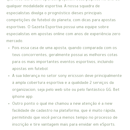
qualquer modalidade esportiva. A nossa squadra de
especialistas divulga o prognóstico dieses principais
competições de futebol do planeta, com dicas para apostas
esportivas. O Gazeta Esportiva possui uma equipe sobre
especialistas em apostas online com anos de experiência zero
mercado.
Pois essa casa de uma aposta, quando comparada com os
teus concorrentes, geralmente possui as melhores cotas
para os mais importantes eventos esportivos, incluindo
apostas em futebol.
A sua liderança no setor sony ericsson deve principalmente
à ampla cobertura esportiva e a qualidade 2 serviços da
organizacion, seja pelo web site ou pelo fantástico GG. Bet
iphone app.
Outro ponto o qual me chamou a new atenção é a new
facilidade de cadastro na plataforma, que é muito rápida,
permitindo que você perca menos tempo no processo de
inscrição e tire vantagem mais para envidar em eSports.