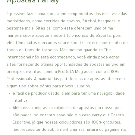
É possível fazer uma aposta em campeonatos das mais variadas
modalidades, como corridas de cavalos, futebol, basquete, e
bastante mais. Sites asi como este oferecem uma ótima
maneira sobre apostar neste título icônico de eSports, pois
eles têm muitos mercados sobre apostas interessantes afin de
todos os tipos de torneios. Mas mesmo quando to The
International não está acontecendo, você ainda pode achar
sites fornecendo ótimas oportunidades de apostas ao vivo em
principais eventos, como a ProDotA Mug assim como o ROG
Professionals. A maioria das plataformas de apostas oferecem
algum tipo sobre bônus para novos usuários.
é fácil de producir usado, além para ter uma navegabilidade
intuitiva.
Além disso, muitas calculadoras de apostas em nosso país
são pagas, no entanto esse não é o caso carry out Gazeta
Esportiva, já que nossas calculadoras são 100% gratuitas,
não necessitando sobre nenhuma assinatura ou pagamento