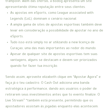
trampolín. Além das ofertas, a Bodog apresenta um site
apresentando ótima reputação entre seus clientes.
As apostas em eSports, como League associated with
Legends (LoL), dominam o cenário nacional.
A ampla gama de sites de apostas esportivas também deve
levar em consideração a possibilidade de apostar no ano de
eSports.
Tudo isso está simply no ar utilizando a new licença de
Curaçao, uma das mais importantes ao redor do mundo.
Apesar de qualquer site de apostas esportivas tem suas
vantagens, alguns se destacam e devem ser priorizados
quando for fazer tua inscrição.
Sendo assim, aproveite elizabeth clique em “Apostar Agora” e
faça já o teu cadastro. O Cash Out adiciona uma banda
estratégica à performance, dando aos usuários o poder de
retirarem seus investimentos antes que to evento finalize. O
Live Stream” “também está presente, permitindo que os
apostadores assistam às jogadas enquanto elas acontecem.