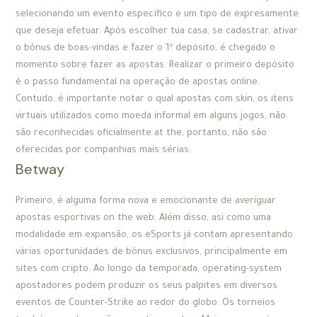
selecionando um evento específico e um tipo de expresamente
que deseja efetuar. Após escolher tua casa, se cadastrar, ativar
o bônus de boas-vindas e fazer o 1º depósito, é chegado o
momento sobre fazer as apostas. Realizar o primeiro depósito
é o passo fundamental na operação de apostas online.
Contudo, é importante notar o qual apostas com skin, os itens
virtuais utilizados como moeda informal em alguns jogos, não
são reconhecidas oficialmente at the, portanto, não são
oferecidas por companhias mais sérias.
Betway
Primeiro, é alguma forma nova e emocionante de averiguar
apostas esportivas on the web. Além disso, asi como uma
modalidade em expansão, os eSports já contam apresentando
várias oportunidades de bônus exclusivos, principalmente em
sites com cripto. Ao longo da temporada, operating-system
apostadores podem produzir os seus palpites em diversos
eventos de Counter-Strike ao redor do globo. Os torneios