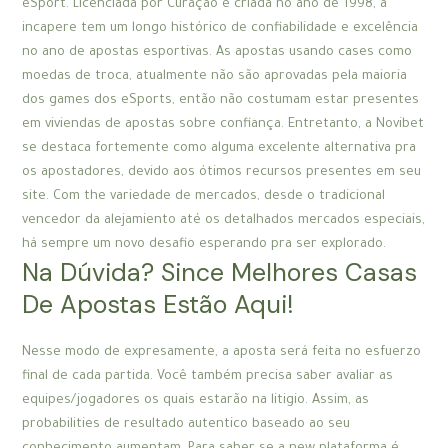
eSport. Licenciada por Curaçao e criada no ano de 1998, a
incapere tem um longo histórico de confiabilidade e excelência
no ano de apostas esportivas. As apostas usando cases como
moedas de troca, atualmente não são aprovadas pela maioria
dos games dos eSports, então não costumam estar presentes
em viviendas de apostas sobre confiança. Entretanto, a Novibet
se destaca fortemente como alguma excelente alternativa pra
os apostadores, devido aos ótimos recursos presentes em seu
site. Com the variedade de mercados, desde o tradicional
vencedor da alejamiento até os detalhados mercados especiais,
há sempre um novo desafio esperando pra ser explorado.
Na Dúvida? Since Melhores Casas
De Apostas Estão Aqui!
Nesse modo de expresamente, a aposta será feita no esfuerzo
final de cada partida. Você também precisa saber avaliar as
equipes/jogadores os quais estarão na litigio. Assim, as
probabilities de resultado autentico baseado ao seu