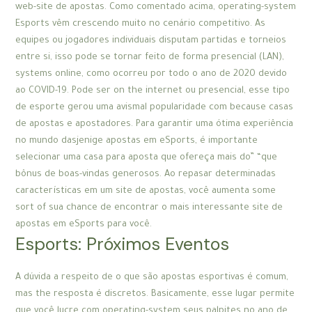
web-site de apostas. Como comentado acima, operating-system
Esports vêm crescendo muito no cenário competitivo. As
equipes ou jogadores individuais disputam partidas e torneios
entre si, isso pode se tornar feito de forma presencial (LAN),
systems online, como ocorreu por todo o ano de 2020 devido
ao COVID-19. Pode ser on the internet ou presencial, esse tipo
de esporte gerou uma avismal popularidade com because casas
de apostas e apostadores. Para garantir uma ótima experiência
no mundo dasjenige apostas em eSports, é importante
selecionar uma casa para aposta que ofereça mais do” “que
bônus de boas-vindas generosos. Ao repasar determinadas
características em um site de apostas, você aumenta some
sort of sua chance de encontrar o mais interessante site de
apostas em eSports para você.
Esports: Próximos Eventos
A dúvida a respeito de o que são apostas esportivas é comum,
mas the resposta é discretos. Basicamente, esse lugar permite
que você lucre com operating-system seus palpites no ano de