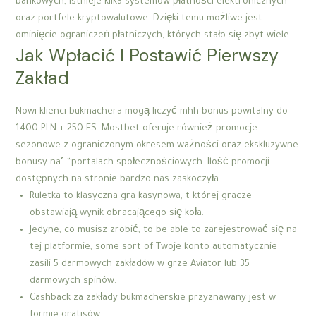
bankowych, istnieje kilka systemów płatności elektronicznych
oraz portfele kryptowalutowe. Dzięki temu możliwe jest
ominięcie ograniczeń płatniczych, których stało się zbyt wiele.
Jak Wpłacić I Postawić Pierwszy
Zakład
Nowi klienci bukmachera mogą liczyć mhh bonus powitalny do
1400 PLN + 250 FS. Mostbet oferuje również promocje
sezonowe z ograniczonym okresem ważności oraz ekskluzywne
bonusy na” “portalach społecznościowych. Ilość promocji
dostępnych na stronie bardzo nas zaskoczyła.
Ruletka to klasyczna gra kasynowa, t której gracze
obstawiają wynik obracającego się koła.
Jedyne, co musisz zrobić, to be able to zarejestrować się na
tej platformie, some sort of Twoje konto automatycznie
zasili 5 darmowych zakładów w grze Aviator lub 35
darmowych spinów.
Cashback za zakłady bukmacherskie przyznawany jest w
formie gratisów.