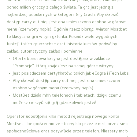
MostBet to firma z wieloletnimi tradycjami, której zaufało już
ponad milion graczy z całego świata. Ta gra jest jedną z
najbardziej popularnych w kategorii Gry Crash. Aby ułatwić
dostęp carry out niej, jest ona umieszczona osobno w górnym
menu (czerwony napis). Ogólnie rzecz biorąc, Aviator Mostbet
to klasyczna gra w tym gatunku. Posiada wiele wygodnych
funkcji, takich grunzochse czat, historia kursów, podwójny
zakład, automatyczny zakład i odmienne.
Oferta bonusowa kasyna jest dostępna w zakładce
“Promocje”, którą znajdziesz na samej górze witryny.
Jest posiadaczem certyfikatów, takich jak eCogra i iTech Labs.
Aby ułatwić dostęp carry out niej, jest ona umieszczona
osobno w górnym menu (czerwony napis).
MostBet działa mhh telefonach i tabletach, dzięki czemu
możesz cieszyć się grą gdziekolwiek jesteś.
Operator udostępnia kilka metod rejestracji nowego konta
MostBet – bezpośrednio ze strony lub przez e-mail, przez sieci
społecznościowe oraz oczywiście przez telefon. Niestety mało