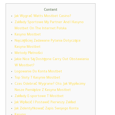
Content
Jak Wygrać Watts Mostbet Casino?
Zakłady Sportowe My Partner And I Kasyno
Mostbet On The Internet Polska
Kasyno Mostbet
Najczęściej Zadawane Pytania Dotyczące
Kasyna Mostbet
Metody Płatności
Jakie Nice Są Dostępne Carry Out Obstawiania
W Mostbet?
Logowanie Do Konta Mostbet
Top Sloty T Kasynie Mostbet
Czas Odebrać Wygrane? Oto, Jak Wypłacimy
Nasze Pieniądze Z Kasyna Mostbet
Zakłady E-sportowe T Mostbet
Jak Wpłacić I Postawić Pierwszy Zakład
Jak Zidentyfikować Zapis Swojego Konta