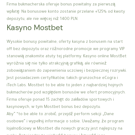
Firma bukmacherska oferuje bonus powitalny za pierwszą
wpłatę. Na bonusowe konto zostanie przelane +125% od kwoty
depozytu, ale nie więcej niż 1400 PLN.
Kasyno Mostbet
Wysokie bonusy powitalne, oferty kasyna z bonusem na start
off bez depozytu oraz różnorodne promocje we programy VIP
stanowią znakomite atuty tej platformy. Kasyno online MostBet
wyróżnia się nie tylko atrakcyjną grafiką, ale również
zobowiązaniem do zapewnienia uczciwej i bezpiecznej rozrywki.
Jest posiadaczem certyfikatów, takich grunzochse eCogra i
iTech Labs. Mostbet to be able to jeden z najbardziej hojnych
bukmacherów pod względem bonusów we ofert promocyjnych.
Firma oferuje ponad 15 zachęt do zakładów sportowych i
kasynowych, w tym Mostbet bonus bez depozytu.
Aby” “to be able to zrobić, przejdź perform sekcji „Dane
osobowe” i wypełnij informacje o sobie. Uważamy, że program
lojalnościowy w Mostbet dla nowych graczy jest najlepszy na