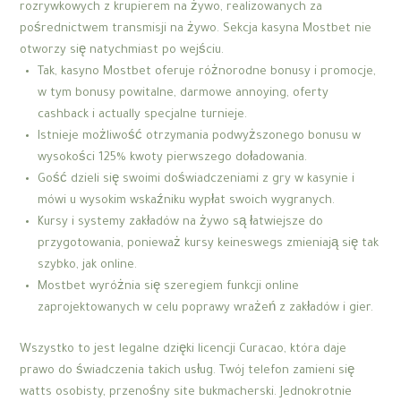
rozrywkowych z krupierem na żywo, realizowanych za
pośrednictwem transmisji na żywo. Sekcja kasyna Mostbet nie
otworzy się natychmiast po wejściu.
Tak, kasyno Mostbet oferuje różnorodne bonusy i promocje,
w tym bonusy powitalne, darmowe annoying, oferty
cashback i actually specjalne turnieje.
Istnieje możliwość otrzymania podwyższonego bonusu w
wysokości 125% kwoty pierwszego doładowania.
Gość dzieli się swoimi doświadczeniami z gry w kasynie i
mówi u wysokim wskaźniku wypłat swoich wygranych.
Kursy i systemy zakładów na żywo są łatwiejsze do
przygotowania, ponieważ kursy keineswegs zmieniają się tak
szybko, jak online.
Mostbet wyróżnia się szeregiem funkcji online
zaprojektowanych w celu poprawy wrażeń z zakładów i gier.
Wszystko to jest legalne dzięki licencji Curacao, która daje
prawo do świadczenia takich usług. Twój telefon zamieni się
watts osobisty, przenośny site bukmacherski. Jednokrotnie