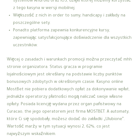
systemów Android oraz iOS, dzięki której możemy korzystać
z tego kasyna w wersji mobilnej.
Większość z nich in order to sumy, handicapy i zakłady na
poszczególne sety.
Ponadto platforma zapewnia konkurencyjne kursy,
zapewniając satysfakcjonujące doświadczenie dla wszystkich
uczestników.
Więcej o zasadach i warunkach promocji można przeczytać mhh
stronie organizatora. Status gracza w programie
lojalnościowym jest określany na podstawie liczby punktów
bonusowych zdobytych w określonym czasie. Kasyno online
MostBet nie pobiera dodatkowych opłat za dokonywanie wpłat,
jednakże operatorzy płatności mogą naliczać swoje własne
opłaty. Posiada licencję wydana przez organ państwowy na
Curacao, the jego operatorem jest firma MOSTBET. A automaty,
które Ci się spodobały, możesz dodać do zakładki „Ulubione”.
Wartość marży w tym sytuacji wynosi 2, 62%, co jest
najwyższym wskaźnikiem.