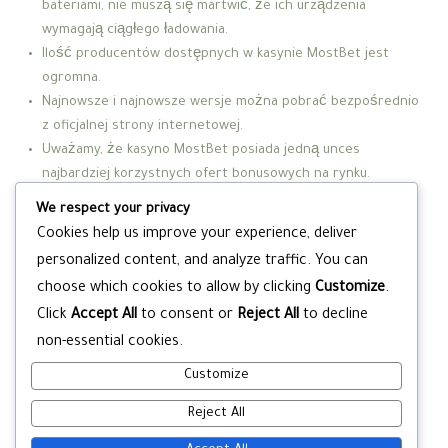
bateriami, nie muszą się martwić, że ich urządzenia
wymagają ciągłego ładowania.
Ilość producentów dostępnych w kasynie MostBet jest
ogromna.
Najnowsze i najnowsze wersje można pobrać bezpośrednio
z oficjalnej strony internetowej.
Uważamy, że kasyno MostBet posiada jedną unces
najbardziej korzystnych ofert bonusowych na rynku.
We respect your privacy
Na stronie głównej w górnym rogu po prawej stronie po
Cookies help us improve your experience, deliver
naciśnięciu przycisku extreme można sprawdzić czy bonusy
personalized content, and analyze traffic. You can
zostały zaksięgowane em koncie klienta. Bukmacher MostBet
choose which cookies to allow by clicking
Customize
.
przyznaje fribety za udział w różnych akcjach, spełnienie
Click
Accept All
to consent or
Reject All
to decline
warunków indywidualnych ofert. Aby nie przegapić rozdania
fribetów, firma zaleca podanie swojego adresu e-mail t panelu
non-essential cookies.
użytkownika. Historię uzupełnienia można sprawdzić w panelu
Customize
użytkownika lub poprzez kontakt z obsługą klienta firmy.
Reject All