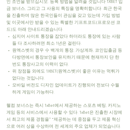
인 조언을 받으십시오. 등록 방법을 알려줄 것입니다 1XBET 입
금 보너스, 그리고 그 사용의 특징을 명확히합니다. 최근 한국
을 진출하며 많은 한국인들이 관심을 갖고 있는데 가입 방법
및 이곳에서만 받을 수 있는 특별한 기프트코드(프로모션 코
드)도 아래 안내드리겠습니다.
심지어 사이트 통장을 잡았다 하더라도 통장에 있는 사람
들 다 조사하려면 최소 1년은 걸린다.
원엑스벳의 경우 수 백개의 통장, 가상계좌, 코인입출금 등
다방면에서 통장보안을 유지하기 때문에 현재까지 단 한
번도 통장사고의 이력이 없다.
위 장점들 외에도 1XBET(원엑스벳)이 좋은 이유는 먹튀가
없다는 것입니다.
모바일 버전도 디자인 업데이트가 진행되어 전보다 수월
하게 게임이 가능하다.
웰컴 보너스는 즉시 1xBet에서 제공하는 스포츠 베팅, 카지노
게임 등의 서비스에서 사용할 수 있다. 1xBet은 진출한 시장에
서 최고의 제품 경험을” “제공하는 데 중점을 두고 제품 혁신
으로 여러 상을 수상하며 전 세계의 주요 업체가 되었습니다.