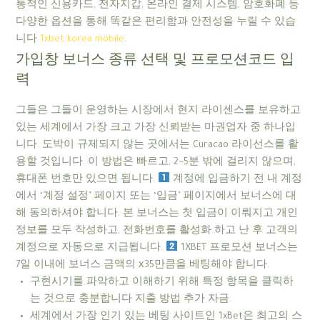
통적인 신용카드, 전자지갑, 온라인 결제 시스템, 암호화폐 등
다양한 옵션을 통해 똑같은 편리함과 안전성을 누릴 수 있습
니다
1xbet korea mobile
.
가입창 보너스 종류 선택 및 프로모션코드 입
력
그들은 그들이 운영하는 시장에서 현지 라이센스를 보유하고
있는 세계에서 가장 크고 가장 신뢰받는 마권업자 중 하나입
니다. 도박이 규제되지 않는 곳에서는 Curacao 라이선스를 활
용할 것입니다. 이 방법은 빠르고, 2~5분 밖에 걸리지 않으며,
휴대폰 번호만 있으면 됩니다.
계정에 입금하기 전 내 계정
에서 ‘계정 설정’ 페이지 또는 ‘입금’ 페이지에서 보너스에 대
해 동의하셔야 합니다. 본 보너스는 첫 입금이 이뤄지고 개인
정보를 모두 작성하고, 전화번호를 활성화 하고 난 후 고객의
계정으로 자동으로 지급됩니다.
1XBET 프로모션 보너스는
7일 이내에 보너스 금액의 х35만큼을 베팅해야 합니다.
구현시기를 파악하고 이해하기 위해 특정 항목을 클릭하
는 것으로 충분합니다 지출 방법 추가 자금.
세계에서 가장 인기 있는 베팅 사이트인 1xBet은 최고의 스