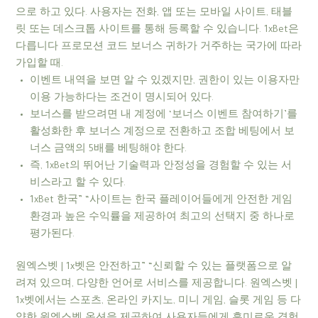
으로 하고 있다. 사용자는 전화, 앱 또는 모바일 사이트, 태블
릿 또는 데스크톱 사이트를 통해 등록할 수 있습니다. 1xBet은
다릅니다 프로모션 코드 보너스 귀하가 거주하는 국가에 따라
가입할 때.
이벤트 내역을 보면 알 수 있겠지만, 권한이 있는 이용자만
이용 가능하다는 조건이 명시되어 있다.
보너스를 받으려면 내 계정에 ‘보너스 이벤트 참여하기’를
활성화한 후 보너스 계정으로 전환하고 조합 베팅에서 보
너스 금액의 5배를 베팅해야 한다.
즉, 1xBet의 뛰어난 기술력과 안정성을 경험할 수 있는 서
비스라고 할 수 있다.
1xBet 한국” “사이트는 한국 플레이어들에게 안전한 게임
환경과 높은 수익률을 제공하여 최고의 선택지 중 하나로
평가된다.
원엑스벳 | 1x벳은 안전하고” “신뢰할 수 있는 플랫폼으로 알
려져 있으며, 다양한 언어로 서비스를 제공합니다. 원엑스벳 |
1x벳에서는 스포츠, 온라인 카지노, 미니 게임, 슬롯 게임 등 다