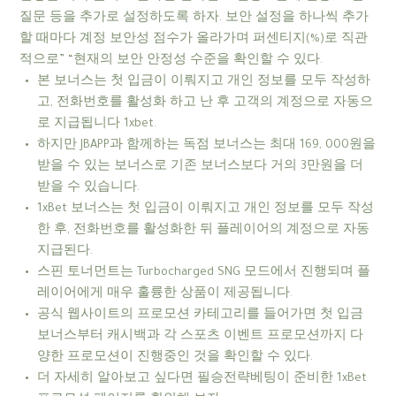
질문 등을 추가로 설정하도록 하자. 보안 설정을 하나씩 추가
할 때마다 계정 보안성 점수가 올라가며 퍼센티지(%)로 직관
적으로” “현재의 보안 안정성 수준을 확인할 수 있다.
본 보너스는 첫 입금이 이뤄지고 개인 정보를 모두 작성하
고, 전화번호를 활성화 하고 난 후 고객의 계정으로 자동으
로 지급됩니다 1xbet.
하지만 JBAPP과 함께하는 독점 보너스는 최대 169, 000원을
받을 수 있는 보너스로 기존 보너스보다 거의 3만원을 더
받을 수 있습니다.
1xBet 보너스는 첫 입금이 이뤄지고 개인 정보를 모두 작성
한 후, 전화번호를 활성화한 뒤 플레이어의 계정으로 자동
지급된다.
스핀 토너먼트는 Turbocharged SNG 모드에서 진행되며 플
레이어에게 매우 훌륭한 상품이 제공됩니다.
공식 웹사이트의 프로모션 카테고리를 들어가면 첫 입금
보너스부터 캐시백과 각 스포츠 이벤트 프로모션까지 다
양한 프로모션이 진행중인 것을 확인할 수 있다.
더 자세히 알아보고 싶다면 필승전략베팅이 준비한 1xBet