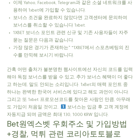
이제 Yahoo, Facebook, Telegram과 같은 소셜 네트워크를 사
용하여 1xbet에 가입할 수 있습니다.
보너스 조건을 완료하지 않았다면 고객센터에 문의하여
보너스를 취소할 수 있습니다 1xbet.
1XBET 보너스 포인트 관련 신규 및 기존 사용자들이 자주
묻는 질문은 다음과 같습니다.
가장 많은 경기가 존재하는” “1XBET에서 스포츠베팅의 진
수를 만끽해 보시기 바랍니다.
간혹 어떤 출처가 불분명한 웹사이트에선 자신의 코드를 입력
해야 독점 보너스를 받을 수 있고, 추가 보너스 혜택이 더 좋다
고 하는데, 말도 안되는 소리입니다. 1xBet의 매력 포인트 중
하나는 완벽한 한국어 서비스에 있다고 해도 과언이 아니다.
그리고 또 1xbet 프로모션코드를 찾아온 사람인 만큼, 아무래
도 가입이 처음일 것이고..
보너스는 입금 후 고객 계정에
자동지급 되며 금액은 최대 130, 1000 KRW 입니다.
Bet원엑스벳 우회주소 및 가입방법
+경찰, 먹튀 관련 코리아토토블로