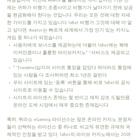
제공합니다. 이전에 Aviator를 플레이한 적이 없다면 기본 전
제는 귀하가 비행기 조종사이고 비행기가 날아가기 전에 상금
을 현금화해야 한다는 것입니다. 우리는 모든 것에 대한 자세
한 가이드를 가지고 있습니다 1xBet 비행가 그것에 대해 더 알
고 싶다면. Aviator는 빠르게 세계에서 가장 인기 있는 카지노
게임 중 하나가 되었습니다.
사용자에게 보너스를 제공하는데 더불어 1xBet에는 북메
이커만큼이나 훌륭한 라이브카지노” “서비스도 제공되고
있습니다.
” “[newline]심지어 사이트 통장을 잡았다 하더라도 통장에
있는 사람들 다 조사하려면 최소 1년은 걸린다.
우리 사이트에 있는 ‘등록’ 버튼을 통해 바로 1xBet의 공식
사이트로 이동할 수 있습니다.
사이트의 라이센스 존재는 몇 번이고 재차 강조 드릴만큼,
온라인 도박 시장에서 매우 중요한 존재입니다.
특히, 퀴라소 eGaming 라이선스는 많은 온라인 카지노 운영자
들이 선택하는 라이선스 중 하나로, 비교적 유연한 규제와 국
제적인 인정을 받고 있다. 1xBet의 라이브 카지노에서는 20여