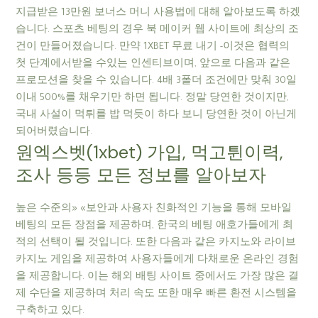
지급받은 13만원 보너스 머니 사용법에 대해 알아보도록 하겠
습니다. 스포츠 베팅의 경우 북 메이커 웹 사이트에 최상의 조
건이 만들어졌습니다. 만약 1XBET 무료 내기 -이것은 협력의
첫 단계에서받을 수있는 인센티브이며, 앞으로 다음과 같은
프로모션을 찾을 수 있습니다. 4배 3폴더 조건에만 맞춰 30일
이내 500%를 채우기만 하면 됩니다. 정말 당연한 것이지만,
국내 사설이 먹튀를 밥 먹듯이 하다 보니 당연한 것이 아닌게
되어버렸습니다.
원엑스벳(1xbet) 가입, 먹고튄이력,
조사 등등 모든 정보를 알아보자
높은 수준의» «보안과 사용자 친화적인 기능을 통해 모바일
베팅의 모든 장점을 제공하며, 한국의 베팅 애호가들에게 최
적의 선택이 될 것입니다. 또한 다음과 같은 카지노와 라이브
카지노 게임을 제공하여 사용자들에게 다채로운 온라인 경험
을 제공합니다. 이는 해외 배팅 사이트 중에서도 가장 많은 결
제 수단을 제공하며 처리 속도 또한 매우 빠른 환전 시스템을
구축하고 있다.