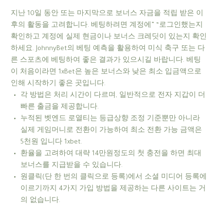
지난 10일 동안 또는 마지막으로 보너스 자금을 적립 받은 이
후의 활동을 고려합니다. 베팅하려면 계정에” “로그인했는지
확인하고 계정에 실제 현금이나 보너스 크레딧이 있는지 확인
하세요. JohnnyBet의 베팅 예측을 활용하여 미식 축구 또는 다
른 스포츠에 베팅하여 좋은 결과가 있으시길 바랍니다. 베팅
이 처음이라면 1xBet은 높은 보너스와 낮은 최소 입금액으로
인해 시작하기 좋은 곳입니다.
각 방법은 처리 시간이 다르며, 일반적으로 전자 지갑이 더
빠른 출금을 제공합니다.
누적된 벳엔드 로열티는 등급상향 조정 기준뿐만 아니라
실제 게임머니로 전환이 가능하여 최소 전환 가능 금액은
5천원 입니다 1xbet.
환율을 고려하여 대략 14만원정도의 첫 충전을 하면 최대
보너스를 지급받을 수 있습니다.
원클릭(단 한 번의 클릭으로 등록)에서 소셜 미디어 등록에
이르기까지 4가지 가입 방법을 제공하는 다른 사이트는 거
의 없습니다.