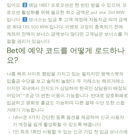
있어요.
해당 1XBET 프로모션은 한 번만 받을 수 있으며, 프
로모션 활성화를 위해 필요한 최소 금액은 just one, 250 KRW
입니다.
보너스는 입금 후 고객 계정에 자동지급 되며 금액
은 최대 130, 500 KRW 입니다. 이벤트 규정이 충족되기 전에,
계좌의 잔액이 보너스 금액보다 많다면 고객님은 보너스를 거
절할 권리가 있습니다.
Bet에 예약 코드를 어떻게 로드하나
요?
나름 해외 사이트 짬밥을 가지고 있는 필자지만 원엑스벳의
입출금 수단을 보고 솔직히 놀랐다. 두 거래소는 해외거래소
이지만 국내에서 인지도가 상당하여 한국인 상담원이 배정되
어있어” “조금 더 편한 이용이 가능합니다. 반대로 암호화폐로
입금하고 원화로 출금도 가능하며 다른 결제 수단 또한 스왑
거래가 가능합니다.
1xBet은 4가지 간단한 등록 옵션을 제공하여 신규 사용자
가 계정을 쉽게 활성화할 수 있도록 해줍니다.
1인 최초 1회만 사용할 수 있는 신규 가입 첫 입금 보너스에