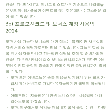
있습니다. 또 1XBET의 이벤트 리스트가 인기순으로 나열해놓
은것도 아니라 쏠쏠한 이벤트를 찾는것은 꽤나 수고스러운 일
이 될 수 있습니다.
Bet 프로모션코드 및 보너스 계정 사용법
2024
또한 사용 가능한 보너스에 대한 정보는 북 메이커 사무실의
지원 서비스 담당자로부터 얻을 수 있습니다. 그들은 항상 등
록 된 사용자를 만나고 전문적인 상담을 조직 할 준비가되어
있습니다. 만약 잔액이 최소 보너스 금액의 2배가 된다면 0원
부터 이벤트 규정이 충족되기 전에 이뤄진 총입금액까지 출금
할 수 있다.
또한 모든 이벤트들은 중복 이용을 방지하기 위해 최초 가
입시 휴대폰번호로 가입한 유저들에게만 혜택이 적용됩니
다.
아래부터는 지급받은 13만원 보너스 머니 사용법에 대해
알아보도록 하겠습니다.
또한, 이곳에서도 게임을 더욱 흥미롭게 즐길 수 있는 다양