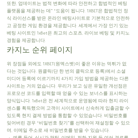
또한, 업데이트는 법적 변화에 따라 안전하고 합법적인 베팅
플랫폼을 제공하는 데” “도움이 됩니다. 1XBET은 합법적인 정
식 라이선스를 받은 온라인 배팅사이트로 기본적으로 안전하
고 공정한 게임 환경을 제공합니다. 세계에서 가장 인기 있는
베팅 사이트인 1xBet은 최고의 스포츠, 라이브 베팅 및 카지노
경험을 제공합니다.
카지노 순위 페이지
위 장점들 외에도 1XBET(원엑스벳)이 좋은 이유는 먹튀가 없
다는 것입니다. 원클릭(단 한 번의 클릭으로 등록)에서 소셜
미디어 등록에 이르기까지 4가지 가입 방법을 제공하는 다른
사이트는 거의 없습니다. 우리가 보고 싶은 유일한 개선점은
프로모션 코드를 입력할 때 얻을 수 있는 보너스를 표시하는
양식입니다. 1xBet은 전 세계적으로 운영됨에 따라 현지 라이
센스를 획득했으며 고객이 사이트에서 신속하게 입출금할 수
있도록 현지 결제 방법을 통합할 수 있었습니다. 비밀번호를
잊어버린 경우 “비밀번호 찾기”를 선택하여 재설정할 수 있으
며, 이메일 주소로 새 비밀번호를 받을 수 있습니다.